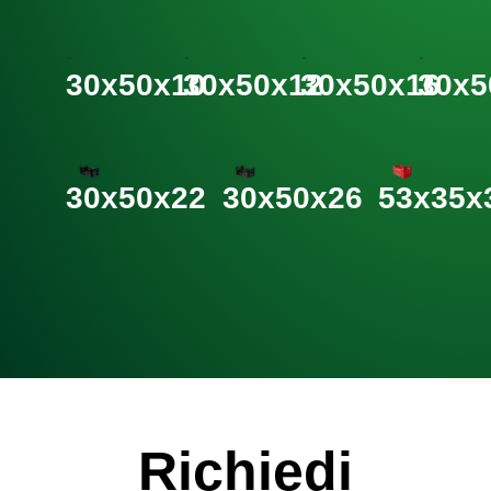
30x50x10
30x50x12
30x50x16
30x5
30x50x22
30x50x26
53x35x
Richiedi