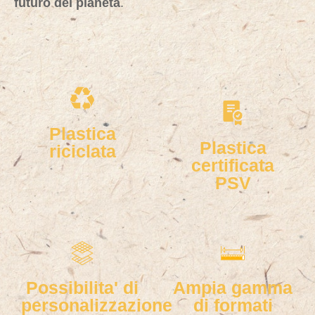
futuro del pianeta
.
Plastica
Plastica
riciclata
certificata
PSV
Possibilita' di
Ampia gamma
personalizzazione
di formati